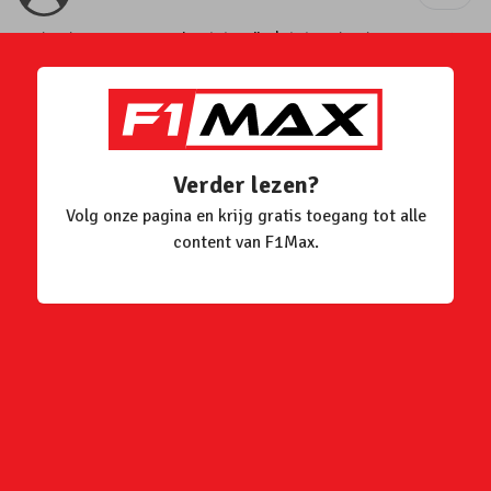
19/02/2025 20:13
Laatst geüpdatet
19/02/2025 20:14
0
Hello
Verder lezen?
Volg onze pagina en krijg gratis toegang tot alle
Lifestyle
content van F1Max.
0
reacties
Dit vind je misschien ook leuk