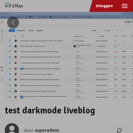
Ope
Inloggen
test darkmode liveblog
door
superadmin