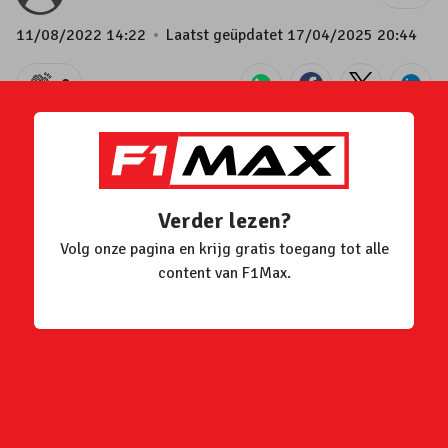
11/08/2022 14:22
Laatst geüpdatet
17/04/2025 20:44
0
AB test
Question
Verder lezen?
Volg onze pagina en krijg gratis toegang tot alle
a
content van F1Max.
b
Autosport
Lifestyle
sport